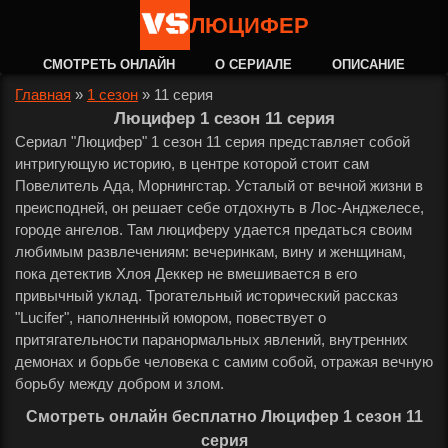
ЛЮЦИФЕР
СМОТРЕТЬ ОНЛАЙН
О СЕРИАЛЕ
ОПИСАНИЕ
Главная
»
1 сезон
»
11 серия
Люцифер 1 сезон 11 серия
Сериал "Люцифер" 1 сезон 11 серия представляет собой
интригующую историю, в центре которой стоит сам
Повелитель Ада, Морнингстар. Усталый от вечной жизни в
преисподней, он решает себе отдохнуть в Лос-Анджелесе,
городе ангелов. Там люциферу удается предаться своим
любимым развлечениям: вечеринкам, вину и женщинам,
пока детектив Хлоя Деккер не вмешивается в его
привычный уклад. Трогательный исторический рассказ
"Lucifer", наполненный юмором, повествует о
притягательности паранормальных явлений, внутренних
демонах и борьбе человека с самим собой, отражая вечную
борьбу между добром и злом.
Смотреть онлайн бесплатно Люцифер 1 сезон 11
серия