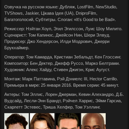
Озвучка на русском языке: Дубляж, LostFilm, NewStudio,
TVShows, Jaskier, Цікава Ідея (UA), DniproFilm,
Багатоголосий, Субтитры. Слоган: «It's Good to be Bad».
Режиссер: Нэйтан Хоуп, Эгил Эгилссон, Луис Шоу Милито.
Сценарист: Том Капинос, Джейсон Нин, Шери Элвуд.
Продюсер: Джо Хендерсон, Илди Модрович, Джерри
Брукхаймер.
Оператор: Том Камарда, Кристиан Зебальдт, Кен Глэссинг.
Композитор: Бен Дектер, Джефф Руссо, Марко Белтрами.
Художник: Алекс Хайду, Стивен Джигэн, Крис Аугуст.
Монтаж: Марк Паттавина, Рэй Дэниелс III, Hector Carrillo.
Премьера в мире: 25 января 2016. Время серии: 45 минут.
Актеры: Том Эллис, Лорен Джерман, Кевин Алехандро, Д.Б.
Вудсайд, Лесли-Энн Брандт, Рэйчел Харрис, Эйми Гарсиа,
Скарлетт Эстевес, Триша Хелфер, Том Уэллинг.