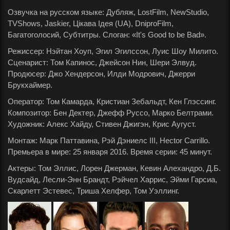
Озвучка на русском языке: Дубляж, LostFilm, NewStudio,
TVShows, Jaskier, Цікава Ідея (UA), DniproFilm,
Багатоголосий, Субтитры. Слоган: «It's Good to be Bad».
Режиссер: Нэйтан Хоуп, Эгил Эгилссон, Луис Шоу Милито.
Сценарист: Том Капинос, Джейсон Нин, Шери Элвуд.
Продюсер: Джо Хендерсон, Илди Модрович, Джерри
Брукхаймер.
Оператор: Том Камарда, Кристиан Зебальдт, Кен Глэссинг.
Композитор: Бен Дектер, Джефф Руссо, Марко Белтрами.
Художник: Алекс Хайду, Стивен Джигэн, Крис Аугуст.
Монтаж: Марк Паттавина, Рэй Дэниелс III, Hector Carrillo.
Премьера в мире: 25 января 2016. Время серии: 45 минут.
Актеры: Том Эллис, Лорен Джерман, Кевин Алехандро, Д.Б.
Вудсайд, Лесли-Энн Брандт, Рэйчел Харрис, Эйми Гарсиа,
Скарлетт Эстевес, Триша Хелфер, Том Уэллинг.