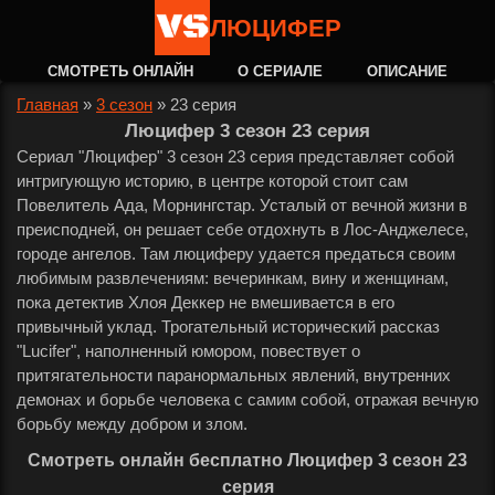
ЛЮЦИФЕР
СМОТРЕТЬ ОНЛАЙН
О СЕРИАЛЕ
ОПИСАНИЕ
Главная
»
3 сезон
»
23 серия
Люцифер 3 сезон 23 серия
Сериал "Люцифер" 3 сезон 23 серия представляет собой
интригующую историю, в центре которой стоит сам
Повелитель Ада, Морнингстар. Усталый от вечной жизни в
преисподней, он решает себе отдохнуть в Лос-Анджелесе,
городе ангелов. Там люциферу удается предаться своим
любимым развлечениям: вечеринкам, вину и женщинам,
пока детектив Хлоя Деккер не вмешивается в его
привычный уклад. Трогательный исторический рассказ
"Lucifer", наполненный юмором, повествует о
притягательности паранормальных явлений, внутренних
демонах и борьбе человека с самим собой, отражая вечную
борьбу между добром и злом.
Смотреть онлайн бесплатно Люцифер 3 сезон 23
серия