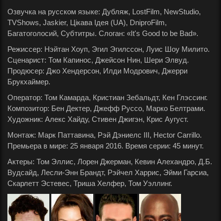
Озвучка на русском языке: Дубляж, LostFilm, NewStudio,
TVShows, Jaskier, Цікава Ідея (UA), DniproFilm,
Багатоголосий, Субтитры. Слоган: «It's Good to be Bad».
Режиссер: Нэйтан Хоуп, Эгил Эгилссон, Луис Шоу Милито.
Сценарист: Том Капинос, Джейсон Нин, Шери Элвуд.
Продюсер: Джо Хендерсон, Илди Модрович, Джерри
Брукхаймер.
Оператор: Том Камарда, Кристиан Зебальдт, Кен Глэссинг.
Композитор: Бен Дектер, Джефф Руссо, Марко Белтрами.
Художник: Алекс Хайду, Стивен Джигэн, Крис Аугуст.
Монтаж: Марк Паттавина, Рэй Дэниелс III, Hector Carrillo.
Премьера в мире: 25 января 2016. Время серии: 45 минут.
Актеры: Том Эллис, Лорен Джерман, Кевин Алехандро, Д.Б.
Вудсайд, Лесли-Энн Брандт, Рэйчел Харрис, Эйми Гарсиа,
Скарлетт Эстевес, Триша Хелфер, Том Уэллинг.