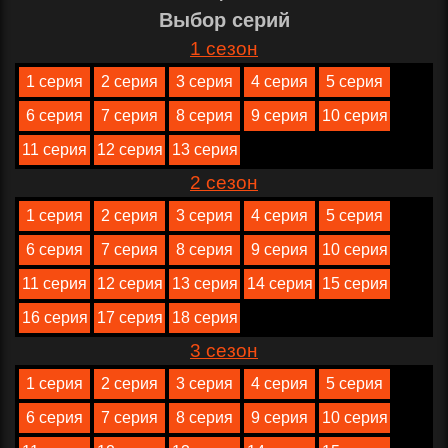
Выбор серий
1 сезон
1 серия
2 серия
3 серия
4 серия
5 серия
6 серия
7 серия
8 серия
9 серия
10 серия
11 серия
12 серия
13 серия
2 сезон
1 серия
2 серия
3 серия
4 серия
5 серия
6 серия
7 серия
8 серия
9 серия
10 серия
11 серия
12 серия
13 серия
14 серия
15 серия
16 серия
17 серия
18 серия
3 сезон
1 серия
2 серия
3 серия
4 серия
5 серия
6 серия
7 серия
8 серия
9 серия
10 серия