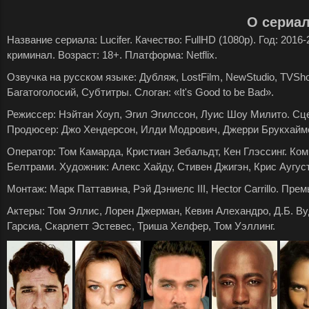
О сериа
Название сериала: Lucifer. Качество: FullHD (1080p). Год: 201
криминал. Возраст: 18+. Платформа: Netflix.
Озвучка на русском языке: Дубляж, LostFilm, NewStudio, TVShows
Багатоголосий, Субтитры. Слоган: «It's Good to be Bad».
Режиссер: Нэйтан Хоуп, Эгил Эгилссон, Луис Шоу Милито. Сц
Продюсер: Джо Хендерсон, Илди Модрович, Джерри Брукхайм
Оператор: Том Камарда, Кристиан Зебальдт, Кен Глэссинг. Ко
Белтрами. Художник: Алекс Хайду, Стивен Джигэн, Крис Аугуст
Монтаж: Марк Паттавина, Рэй Дэниелс III, Hector Carrillo. Прем
Актеры: Том Эллис, Лорен Джерман, Кевин Алехандро, Д.Б. В
Гарсиа, Скарлетт Эстевес, Триша Хелфер, Том Уэллинг.