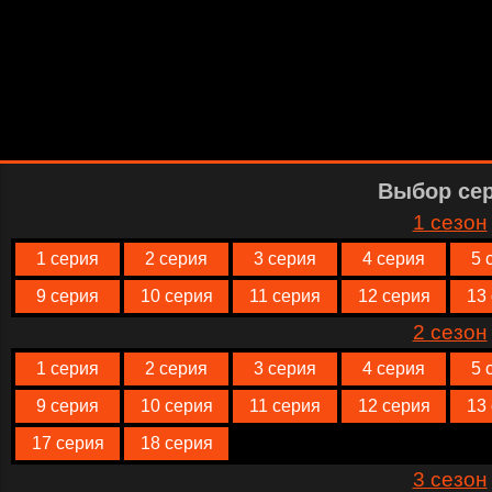
Выбор се
1 сезон
1 серия
2 серия
3 серия
4 серия
5 
9 серия
10 серия
11 серия
12 серия
13
2 сезон
1 серия
2 серия
3 серия
4 серия
5 
9 серия
10 серия
11 серия
12 серия
13
17 серия
18 серия
3 сезон