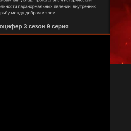
ательности паранормальных явлений, внутренних
орьбу между добром и злом.
юцифер 3 сезон 9 серия