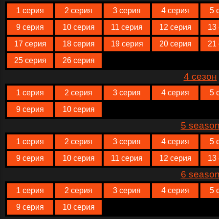
1 серия
2 серия
3 серия
4 серия
5 
9 серия
10 серия
11 серия
12 серия
13
17 серия
18 серия
19 серия
20 серия
21
25 серия
26 серия
4 сезон
1 серия
2 серия
3 серия
4 серия
5 
9 серия
10 серия
5 seaso
1 серия
2 серия
3 серия
4 серия
5 
9 серия
10 серия
11 серия
12 серия
13
6 seaso
1 серия
2 серия
3 серия
4 серия
5 
9 серия
10 серия