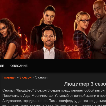
АЛЕ
ОПИСАНИЕ
Главная
»
3 сезон
»
9 серия
Люцифер 3 сезо
Сериал "Люцифер" 3 сезон 9 серия представляет собой интриг
Повелитель Ада, Морнингстар. Усталый от вечной жизни в пре
Анджелесе, городе ангелов. Там люциферу удается предаться
женщинам, пока детектив Хлоя Деккер не вмешивается в его 