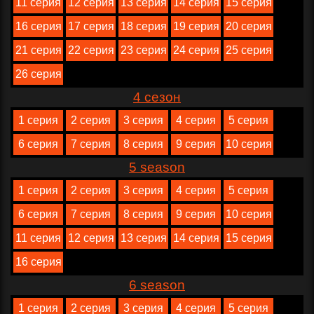
11 серия
12 серия
13 серия
14 серия
15 серия
16 серия
17 серия
18 серия
19 серия
20 серия
21 серия
22 серия
23 серия
24 серия
25 серия
26 серия
4 сезон
1 серия
2 серия
3 серия
4 серия
5 серия
6 серия
7 серия
8 серия
9 серия
10 серия
5 season
1 серия
2 серия
3 серия
4 серия
5 серия
6 серия
7 серия
8 серия
9 серия
10 серия
11 серия
12 серия
13 серия
14 серия
15 серия
16 серия
6 season
1 серия
2 серия
3 серия
4 серия
5 серия