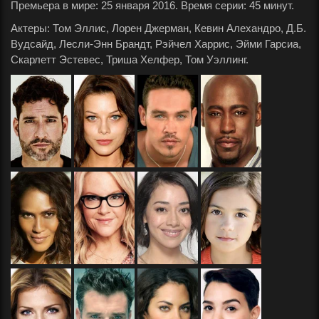
Премьера в мире: 25 января 2016. Время серии: 45 минут.
Актеры: Том Эллис, Лорен Джерман, Кевин Алехандро, Д.Б.
Вудсайд, Лесли-Энн Брандт, Рэйчел Харрис, Эйми Гарсиа,
Скарлетт Эстевес, Триша Хелфер, Том Уэллинг.