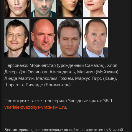
Персонажи: Морнингстар (урождённый Самаэль), Хлоя
Декер, Дэн Эспиноза, Аменадиэль, Мазикин (Мэйзикин),
Линда Мартин, Малкольм Грэхем, Маркус Пирс (Каин),
Шарлотта Ричардс (Богоматерь).
Посмотрите также телесериал Звездные врата: ЗВ-1
vseriale-zvezdnye-vrata-zv-1.ru
.
Все материалы, расположенные на сайте не являются публичной