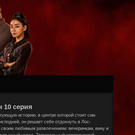
 10 серия
гующую историю, в центре которой стоит сам
исподней, он решает себе отдохнуть в Лос-
 своим любимым развлечениям: вечеринкам, вину и
привычный уклад. Трогательный исторический