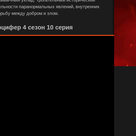
ательности паранормальных явлений, внутренних
орьбу между добром и злом.
цифер 4 сезон 10 серия