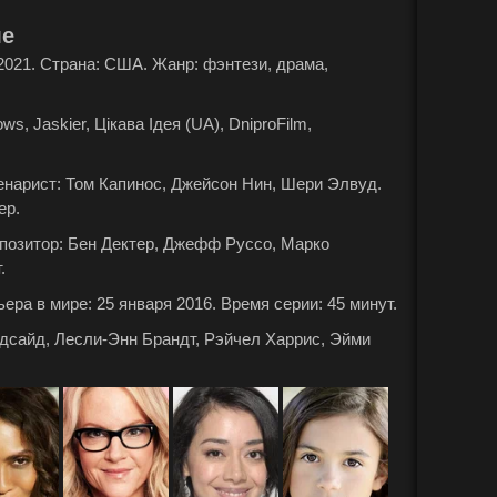
ле
6-2021. Страна: США. Жанр: фэнтези, драма,
, Jaskier, Цікава Ідея (UA), DniproFilm,
енарист: Том Капинос, Джейсон Нин, Шери Элвуд.
ер.
мпозитор: Бен Дектер, Джефф Руссо, Марко
.
ьера в мире: 25 января 2016. Время серии: 45 минут.
удсайд, Лесли-Энн Брандт, Рэйчел Харрис, Эйми