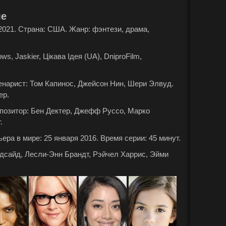
ле
6-2021. Страна: США. Жанр: фэнтези, драма,
, Jaskier, Цікава Ідея (UA), DniproFilm,
енарист: Том Капинос, Джейсон Нин, Шери Элвуд.
ер.
мпозитор: Бен Дектер, Джефф Руссо, Марко
.
ьера в мире: 25 января 2016. Время серии: 45 минут.
удсайд, Лесли-Энн Брандт, Рэйчел Харрис, Эйми