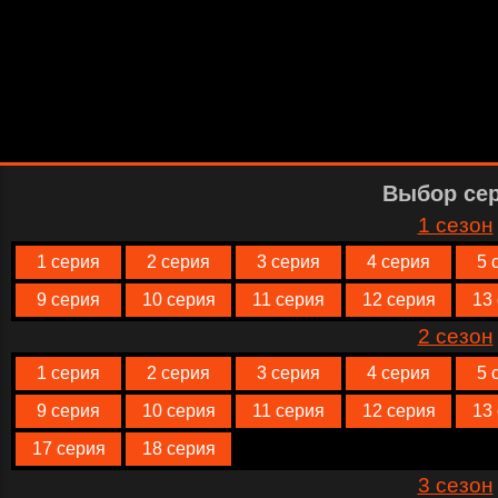
Выбор се
1 сезон
1 серия
2 серия
3 серия
4 серия
5 
9 серия
10 серия
11 серия
12 серия
13
2 сезон
1 серия
2 серия
3 серия
4 серия
5 
9 серия
10 серия
11 серия
12 серия
13
17 серия
18 серия
3 сезон