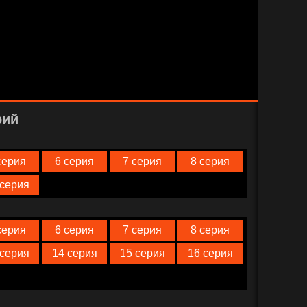
рий
серия
6 серия
7 серия
8 серия
 серия
серия
6 серия
7 серия
8 серия
 серия
14 серия
15 серия
16 серия