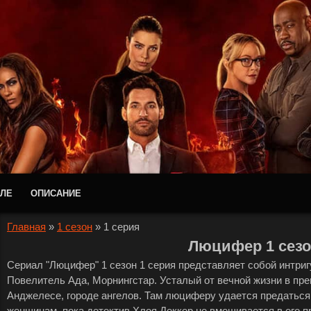
АЛЕ
ОПИСАНИЕ
Главная
»
1 сезон
»
1 серия
Люцифер 1 сезо
Сериал "Люцифер" 1 сезон 1 серия представляет собой интриг
Повелитель Ада, Морнингстар. Усталый от вечной жизни в пре
Анджелесе, городе ангелов. Там люциферу удается предаться
женщинам, пока детектив Хлоя Деккер не вмешивается в его 