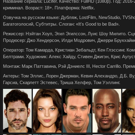
Название сериала: Lucifer. Качество: FullHD (1080p). Год: 201
криминал. Возраст: 18+. Платформа: Netflix.
Озвучка на русском языке: Дубляж, LostFilm, NewStudio, TVShows
Багатоголосий, Субтитры. Слоган: «It's Good to be Bad».
Режиссер: Нэйтан Хоуп, Эгил Эгилссон, Луис Шоу Милито. Сц
Продюсер: Джо Хендерсон, Илди Модрович, Джерри Брукхайм
Оператор: Том Камарда, Кристиан Зебальдт, Кен Глэссинг. Ко
Белтрами. Художник: Алекс Хайду, Стивен Джигэн, Крис Аугуст
Монтаж: Марк Паттавина, Рэй Дэниелс III, Hector Carrillo. Прем
Актеры: Том Эллис, Лорен Джерман, Кевин Алехандро, Д.Б. В
Гарсиа, Скарлетт Эстевес, Триша Хелфер, Том Уэллинг.