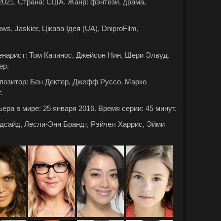
6-2021. Страна: США. Жанр: фэнтези, драма,
, Jaskier, Цікава Ідея (UA), DniproFilm,
енарист: Том Капинос, Джейсон Нин, Шери Элвуд.
ер.
мпозитор: Бен Дектер, Джефф Руссо, Марко
.
ьера в мире: 25 января 2016. Время серии: 45 минут.
удсайд, Лесли-Энн Брандт, Рэйчел Харрис, Эйми