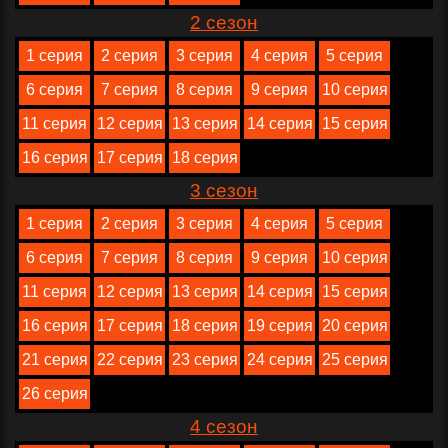
2 сезон
1 серия
2 серия
3 серия
4 серия
5 серия
6 серия
7 серия
8 серия
9 серия
10 серия
11 серия
12 серия
13 серия
14 серия
15 серия
16 серия
17 серия
18 серия
3 сезон
1 серия
2 серия
3 серия
4 серия
5 серия
6 серия
7 серия
8 серия
9 серия
10 серия
11 серия
12 серия
13 серия
14 серия
15 серия
16 серия
17 серия
18 серия
19 серия
20 серия
21 серия
22 серия
23 серия
24 серия
25 серия
26 серия
4 сезон