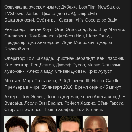
Озвучка на русском языке: Дубляж, LostFilm, NewStudio,
TVShows, Jaskier, Цікава Ідея (UA), DniproFilm,
Багатоголосий, Субтитры. Слоган: «It's Good to be Bad».
Режиссер: Нэйтан Хоуп, Эгил Эгилссон, Луис Шоу Милито.
Сценарист: Том Капинос, Джейсон Нин, Шери Элвуд.
Продюсер: Джо Хендерсон, Илди Модрович, Джерри
Брукхаймер.
Оператор: Том Камарда, Кристиан Зебальдт, Кен Глэссинг.
Композитор: Бен Дектер, Джефф Руссо, Марко Белтрами.
Художник: Алекс Хайду, Стивен Джигэн, Крис Аугуст.
Монтаж: Марк Паттавина, Рэй Дэниелс III, Hector Carrillo.
Премьера в мире: 25 января 2016. Время серии: 45 минут.
Актеры: Том Эллис, Лорен Джерман, Кевин Алехандро, Д.Б.
Вудсайд, Лесли-Энн Брандт, Рэйчел Харрис, Эйми Гарсиа,
Скарлетт Эстевес, Триша Хелфер, Том Уэллинг.