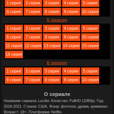
1 серия
2 серия
3 серия
4 серия
5 серия
6 серия
7 серия
8 серия
9 серия
10 серия
5 season
1 серия
2 серия
3 серия
4 серия
5 серия
6 серия
7 серия
8 серия
9 серия
10 серия
11 серия
12 серия
13 серия
14 серия
15 серия
16 серия
6 season
1 серия
2 серия
3 серия
4 серия
5 серия
6 серия
7 серия
8 серия
9 серия
10 серия
О сериале
Название сериала: Lucifer. Качество: FullHD (1080p). Год:
2016-2021. Страна: США. Жанр: фэнтези, драма, криминал.
Возраст: 18+. Платформа: Netflix.