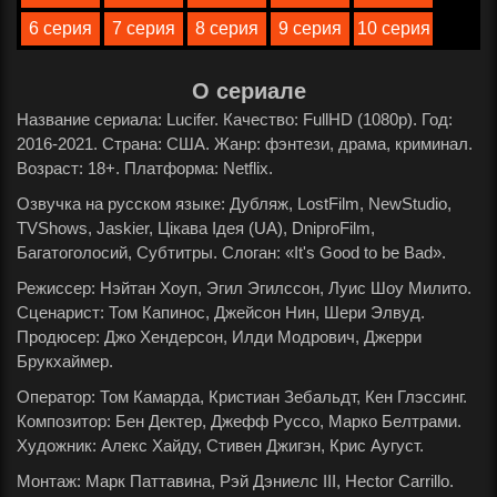
6 серия
7 серия
8 серия
9 серия
10 серия
О сериале
Название сериала: Lucifer. Качество: FullHD (1080p). Год:
2016-2021. Страна: США. Жанр: фэнтези, драма, криминал.
Возраст: 18+. Платформа: Netflix.
Озвучка на русском языке: Дубляж, LostFilm, NewStudio,
TVShows, Jaskier, Цікава Ідея (UA), DniproFilm,
Багатоголосий, Субтитры. Слоган: «It's Good to be Bad».
Режиссер: Нэйтан Хоуп, Эгил Эгилссон, Луис Шоу Милито.
Сценарист: Том Капинос, Джейсон Нин, Шери Элвуд.
Продюсер: Джо Хендерсон, Илди Модрович, Джерри
Брукхаймер.
Оператор: Том Камарда, Кристиан Зебальдт, Кен Глэссинг.
Композитор: Бен Дектер, Джефф Руссо, Марко Белтрами.
Художник: Алекс Хайду, Стивен Джигэн, Крис Аугуст.
Монтаж: Марк Паттавина, Рэй Дэниелс III, Hector Carrillo.